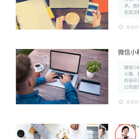
术。他
在武汉
发布时间
微信小
微信小
火爆，
的话可
公司进
发布时间
武汉做