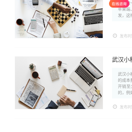
武汉做
苹果端
发，这
发布时间
武汉小
武汉小
的成本
开销至
的，例
发布时间